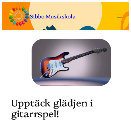
Hoppa
till
Sibbo Musikskola
innehåll
Upptäck glädjen i
gitarrspel!